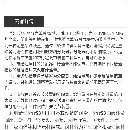
商品详情
给油分配器分为单线/双线。适用于公称压力为5/10/20/35/40MPa
的冶金，矿山等机械设备干油或稀油单/双线式集中润滑系统中，作
为一种定量给油装置。通过二条供油管交替压送润滑脂，实现定量
给各润滑点供送润滑剂的双线分配器。分配器有带给油螺钉、带运
动指示调节装置和带行程调节装置三种型式。电动润滑泵
1、带给油螺钉的分配器，给油量不能调节，只有选择不同给油
指数的给油螺钉来改变给油量。
2、带运动指示调节装置的分配器，给油量可在额定给油量范围
内调节，并能通过观察运动指示调节装置来判断分配器是否正常工
作。
3、带行程开关调节装置的分配器，给油量可在额定给油量范围
内调节，并能通过行程开关发送讯号来控制润滑点的供油状况，每
块分配器可带一件限位开关调节装置。
润明给油分配器用于机器或设备的润滑，分配器由阀体及
阀座、O型圈、管接头、活塞、活塞弹簧、联接件、活塞
杆、吸油弹簧和指示杆组成。阀体分为注油阀体和吸油阀体