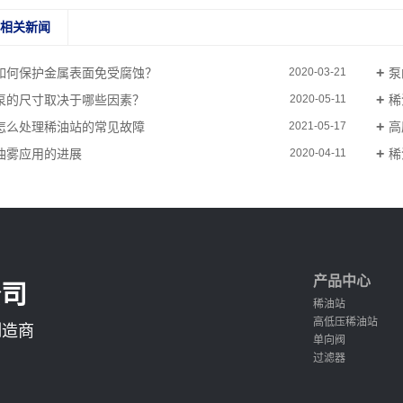
相关新闻
如何保护金属表面免受腐蚀？
泵
2020-03-21
泵的尺寸取决于哪些因素？
稀
2020-05-11
怎么处理稀油站的常见故障
高
2021-05-17
油雾应用的进展
稀
2020-04-11
产品中心
公司
稀油站
高低压稀油站
制造商
单向阀
过滤器