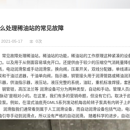
么处理稀油站的常见故障
2021-05-17
0
次
常见故障处理稀油站，稀油站的功能，稀油站的工作原理这种紧凑的设
力。以及用于从侧面容易填充开口。还提供由于较少的压缩空气消耗量降
括，电动润滑泵或手动润滑泵，换向阀，压差开关，双线分配器，单线递
泵和干油过滤器，干油单向阀，指示器，铜管接头用于润滑管路或稀油润
示器，供油指示器，液压站，液压完整的系统，油缸，重机标准焊接，套
，钢管钳，高压法兰等 润滑设备可分为两种类型，自动和手动。管理人员
“脉动”是相对小的。在这里，我们有多的营销命题，但没有它们。取决于
轮泵。例如，在湿式油底壳GMLS系列发动机每齿轮转子泵具有内转子上
润滑脂我们通常看到属于人工润滑设备，而自动润滑设备包括气动，电
油引导手动到润滑点，所以没有严格的自动润滑。 随着科学的进步，自动