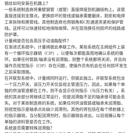
钢丝如何安装在机器上？
一些系统制造商将重壁钢管（或管）直接焊接到机器结构上。该管
直接连接到支撑点。更换损坏的管线或轴承需要磨床，割炬和电焊
工来拆除和换管线。其他制造商也用钢角和C形通道夹紧和保护管
线。这样可以快速轻松地排除故障，并在现场换任何损坏的线路或
防护罩。
计量阀是否包含高压手动油脂配件？
在渐进式系统中，计量阀彼此串联工作。某些系统在主阀组件上装
有一个循环指示器销（CIP），以便每次都能直观地确认系统的循
环。如果任何管路/轴承没有润滑脂，则整个系统都将关闭，并且向
操作员视觉指示（CIP）存在问题，使操作员有机会在任何损坏发生
之前采取措施。
在并联型系统中，计量阀同时运行，但彼此独立。并联型系统包含
一个压力开关，该压力开关仅监视主管道压力，因此，如果每个单
独的供油管道都在工作，则不会显示任何指示（与压力有关）。系
统的其余部分将继续正常运行，但是润滑脂不足的轴承很可能会丢
失。对于某些制造商的系统，如果任何供油管路或轴承未润滑脂，
则视觉指示是轴承点处缺少润滑剂。其他的将包括在每个喷射器上
的指示器销，当分配润滑剂时，指示器销会进出，以目视确认每个
单独的进料管是否在工作。
系统是否需要特殊润滑脂？