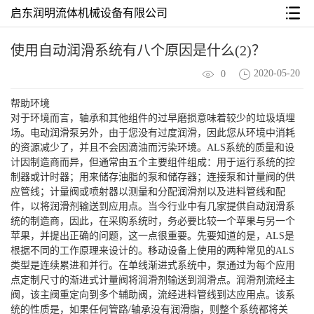
启东润明流体机械设备有限公司
使用自动润滑系统有八个原因是什么(2)？
2020-05-20
0
帮助环境
对于环境而言，轴承和其他组件的过早磨损意味着较少的垃圾填埋
场。电动润滑泵另外，由于您没有过度润滑，因此您从环境中消耗
的资源减少了，并且不会因滴油而污染环境。ALS系统的质量和设
计因制造商而异，但通常由五个主要组件组成：用于运行系统的控
制器或计时器；用来储存油脂的泵和储存器；连接泵和计量阀的供
应管线；计量阀或喷射器以测量和分配润滑剂以及进料管线和配
件，以将润滑剂输送到应用点。当今行业中有几家提供自动润滑系
统的制造商，因此，在采购系统时，务必要比较一个苹果与另一个
苹果，并提出正确的问题，这一点很重要。先要知道的是，ALS是
根据不同的工作原理来设计的。移动设备上使用的两种常见的ALS
类型是连续累进和并行。在单线渐进式系统中，泵通过为每个应用
点定制尺寸的渐进式计量阀将润滑剂输送到润滑点。润滑剂流经主
阀，该主阀重定向到多个辅助阀，流经进料管线到达应用点。该系
统的性质是，如果任何管路/轴承没有润滑脂，则整个系统都将关