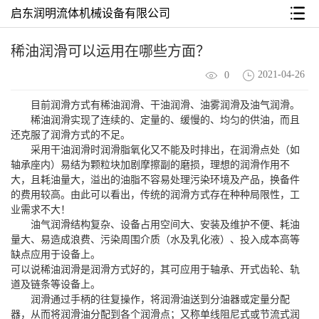
启东润明流体机械设备有限公司
稀油润滑可以运用在哪些方面？
2021-04-26
0
目前润滑方式有稀油润滑、干油润滑、油雾润滑及油气润滑。
稀油润滑实现了连续的、定量的、缓慢的、均匀的供油，而且
还克服了润滑方式的不足。
采用干油润滑时润滑脂氧化又不能及时排出，在润滑点处（如
轴承座内）易结为颗粒块加剧摩擦副的磨损，理想的润滑作用不
大，且耗油量大，溢出的油脂不容易处理污染环境及产品，换备件
的费用较高。由此可以看出，传统的润滑方式存在种种局限性，工
业需求不大！
油气润滑结构复杂、设备占用空间大、安装及维护不便、耗油
量大、易造成浪费、污染周围介质（水及乳化液）、投入成本高等
缺点应用于设备上。
可以说稀油润滑是润滑方式好的，其可应用于轴承、开式齿轮、轨
道及链条等设备上。
润滑通过手柄的往复操作，将润滑油送到分油器或定量分配
器，从而将润滑油分配到各个润滑点；又称单线阻尼式或节流式润