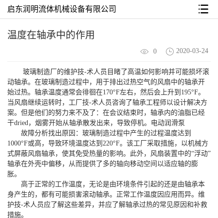
启东润明流体机械设备有限公司
温度在轴承中的作用
2020-03-24
0
玻璃制造厂的维护技-术人员目睹了高温如何影响并可能损坏滚
动轴承。在玻璃制造过程中，用于排出过热空气的风扇中的轴承开
始过热。轴承温度通常会徘徊在170°F左右，然后会上升到195°F。
当风扇继续运转时，工厂技-术人员咨询了轴承工程师以设计解决方
案。但是他们的努力来不及了：在会议结束时，轴承内的油脂已经
干dried，烟雾开始从轴承散发出来，导致停机。电动润滑泵
故障分析找出原因：玻璃制造过程中产生的过程温度达到
1000°F或高，导致环境温度达到220°F。该工厂采取措施，以机械方
式屏蔽风扇轴承，使其免受热量的影响。此外，风扇装置中的“浮动”
轴承在外壳中偏移，从而提供了多的轴向移动空间以适应轴的膨
胀。
高于正常的工作温度，无论是由环境条件引起的还是由轴承本
身产生的，都有可能损害滚动轴承。正常工作温度因应用而异。维
护技-术人员应了解这些差异，并应了解轴承过热的常见原因和补救
措施。