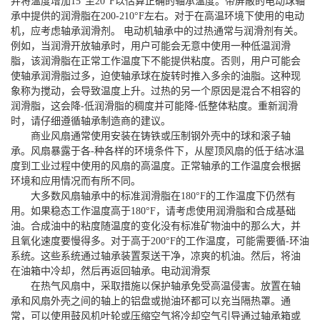
并将温度增加15°至20°F以估算正确的轴承温度。带屏蔽的电动球轴
承中提供的润滑脂在200-210°F左右。对于在高温环境下使用的电动
机，应考虑轴承润滑剂。 电动机轴承中的过热通常与润滑剂有关。
例如，当润滑开放轴承时，用户可能会无意中使用一种低温润滑
脂，该润滑脂在正常工作温度下不能提供粘度。否则，用户可能会
使轴承润滑脂过多，迫使轴承球在旋转时推入多余的油脂。这种现
象称为搅动，会导致温度上升。过热的另一个原因是混合不相容的
润滑脂，这会降-低润滑脂的稠度并可能降-低整体粘度。重新润滑
时，请仔细遵循轴承制造商的建议。
商业风扇通常使用安装在铸铁或压制钢外壳中的球和滚子轴
承。风扇暴露于各-种各样的环境条件下，从屋顶风扇的低于结冰温
度到工业过程中使用的风扇的高温度。正常轴承的工作温度会根据
环境和应用情况而有所不同。
大多数风扇轴承中的标准润滑脂在180°F的工作温度下仍然有
用。如果稳态工作温度高于180°F，请考虑使用润滑脂和合成基础
油。合成油中的粘度随温度的变化没有标准矿物油中的那么大，并
且氧化速度要慢得多。对于高于200°F的工作温度，可能需要循-环油
系统。这些系统通过轴承装置泵送干净，凉爽的机油。然后，将油
在油箱中冷却，然后再返回轴承。电动润滑泵
在热气风扇中，采取措施以保护轴承免受高温侵害。放置在轴
承和风扇外壳之间的轴上的铝盘或抛油环都可以充当隔热罩。通
常，可以使用鼓风机叶轮或压缩空气将冷却空气引导通过轴承箱或